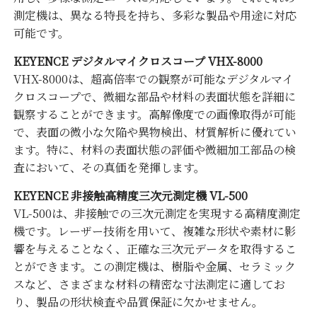
測定機は、異なる特長を持ち、多彩な製品や用途に対応
可能です。
KEYENCE デジタルマイクロスコープ VHX-8000
VHX-8000は、超高倍率での観察が可能なデジタルマイ
クロスコープで、微細な部品や材料の表面状態を詳細に
観察することができます。高解像度での画像取得が可能
で、表面の微小な欠陥や異物検出、材質解析に優れてい
ます。特に、材料の表面状態の評価や微細加工部品の検
査において、その真価を発揮します。
KEYENCE 非接触高精度三次元測定機 VL-500
VL-500は、非接触での三次元測定を実現する高精度測定
機です。レーザー技術を用いて、複雑な形状や素材に影
響を与えることなく、正確な三次元データを取得するこ
とができます。この測定機は、樹脂や金属、セラミック
スなど、さまざまな材料の精密な寸法測定に適してお
り、製品の形状検査や品質保証に欠かせません。